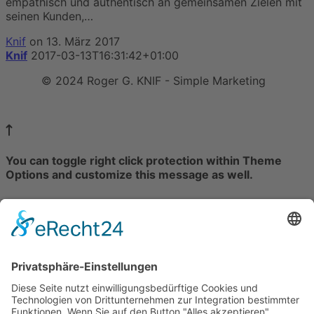
empathisch und authentisch an gemeinsamen Zielen mit
seinen Kunden,…
Knif
on 13. März 2017
Knif
2017-03-13T16:31:42+01:00
© 2024 Roger G. KNIF - Simple Marketing
Impressum
|
Datenschutzerklärung
You can toggle right click protection within Theme
Options and customize this message as well.
You can also add shortcodes here.